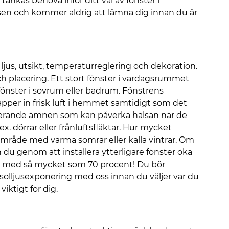
n tänkas behöva inför ditt val av fönster i
en och kommer aldrig att lämna dig innan du är
 ljus, utsikt, temperaturreglering och dekoration.
ch placering. Ett stort fönster i vardagsrummet
 fönster i sovrum eller badrum. Fönstrens
läpper in frisk luft i hemmet samtidigt som det
riterande ämnen som kan påverka hälsan när de
 dörrar eller frånluftsfläktar. Hur mycket
område med varma somrar eller kalla vintrar. Om
an du genom att installera ytterligare fönster öka
s med så mycket som 70 procent! Du bör
r solljusexponering med oss innan du väljer var du
iktigt för dig.