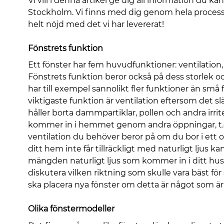
Vi vill i denna artikel ge dig all information du ka
Stockholm. Vi finns med dig genom hela process
helt nöjd med det vi har levererat!
Fönstrets funktion
Ett fönster har fem huvudfunktioner: ventilation,
Fönstrets funktion beror också på dess storlek o
har till exempel sannolikt fler funktioner än små
viktigaste funktion är ventilation eftersom det s
håller borta dammpartiklar, pollen och andra ir
kommer in i hemmet genom andra öppningar, t.ex.
ventilation du behöver beror på om du bor i ett 
ditt hem inte får tillräckligt med naturligt ljus k
mängden naturligt ljus som kommer in i ditt hu
diskutera vilken riktning som skulle vara bäst fö
ska placera nya fönster om detta är något som är v
Olika fönstermodeller