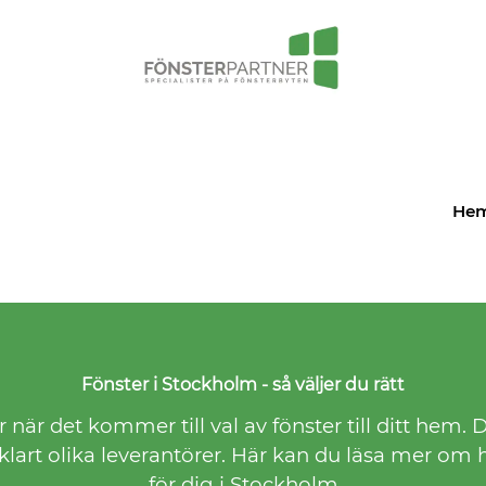
He
Fönster i Stockholm - så väljer du rätt
när det kommer till val av fönster till ditt hem. D
klart olika leverantörer. Här kan du läsa mer om h
för dig i Stockholm