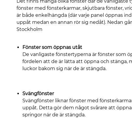
Det finns många olika fönster där de vanligaste 
fönster med fönsterkarmar, skjutbara fönster, vr
är både enkelhängda (där varje panel öppnas indi
uppåt medan en annan rör sig nedåt). Nedan går vi
Stockholm
Fönster som öppnas utåt
De vanligaste fönstertyperna är fönster som 
fördelen att de är lätta att öppna och stänga,
luckor bakom sig när de är stängda.
Svängfönster
Svängfönster liknar fönster med fönsterkarmar, 
uppåt. Detta gör dem något svårare att öppna
springor när de är stängda.