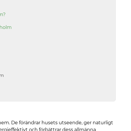
lm?
kholm
lm
 hem. De förändrar husets utseende, ger naturligt
energieffektivt och förbättrar dess allmänna