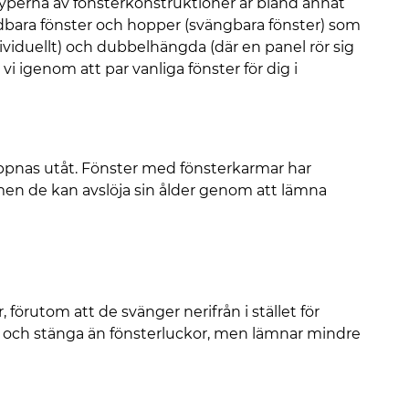
typerna av fönsterkonstruktioner är bland annat
idbara fönster och hopper (svängbara fönster) som
viduellt) och dubbelhängda (där en panel rör sig
 igenom att par vanliga fönster för dig i
öppnas utåt. Fönster med fönsterkarmar har
 men de kan avslöja sin ålder genom att lämna
förutom att de svänger nerifrån i stället för
 och stänga än fönsterluckor, men lämnar mindre