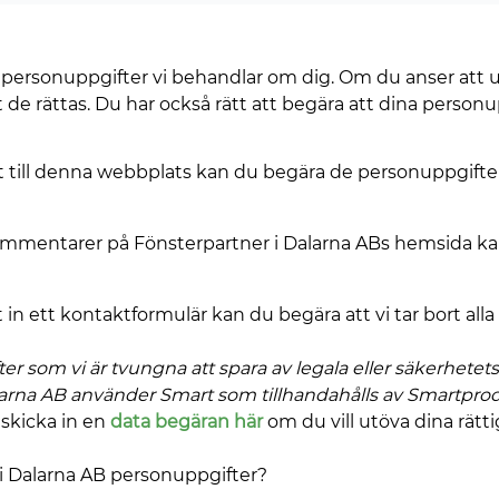
a personuppgifter vi behandlar om dig. Om du anser att up
t de rättas. Du har också rätt att begära att dina personup
till denna webbplats kan du begära de personuppgifter v
mmentarer på Fönsterpartner i Dalarna ABs hemsida kan d
in ett kontaktformulär kan du begära att vi tar bort alla 
er som vi är tvungna att spara av legala eller säkerhetets
alarna AB använder Smart som tillhandahålls av Smartpro
 skicka in en
data begäran här
om du vill utöva dina rätti
 i Dalarna AB personuppgifter?