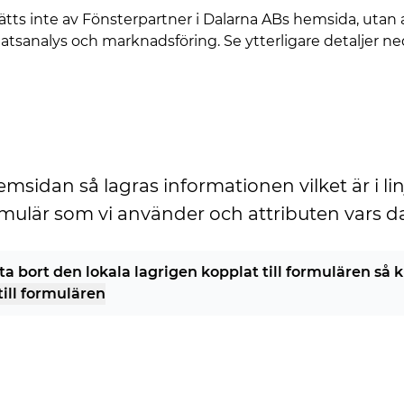
sätts inte av Fönsterpartner i Dalarna ABs hemsida, utan
tsanalys och marknadsföring. Se ytterligare detaljer n
idan så lagras informationen vilket är i linj
rmulär som vi använder och attributen vars dat
 ta bort den lokala lagrigen kopplat till formulären så 
till formulären