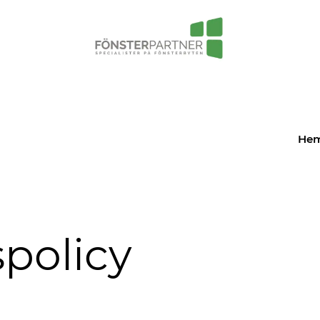
He
spolicy