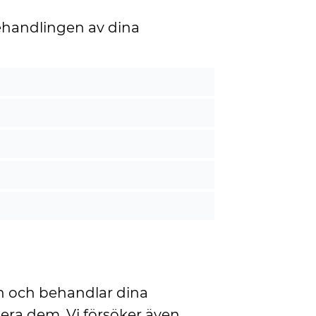
behandlingen av dina
in och behandlar dina
era dem. Vi försöker även