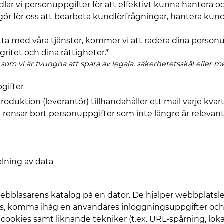
lar vi personuppgifter för att effektivt kunna hantera o
gör för oss att bearbeta kundförfrågningar, hantera kund
tta med våra tjänster, kommer vi att radera dina person
egritet och dina rättigheter.*
r som vi är tvungna att spara av legala, säkerhetetsskäl elle
gifter
tion (leverantör) tillhandahåller ett mail varje kvartal (1
rensar bort personuppgifter som inte längre är relevant
lning av data
 webbläsarens katalog på en dator. De hjälper webbplatsl
, komma ihåg en användares inloggningsuppgifter och l
cookies samt liknande tekniker (t.ex. URL-spårning, lok