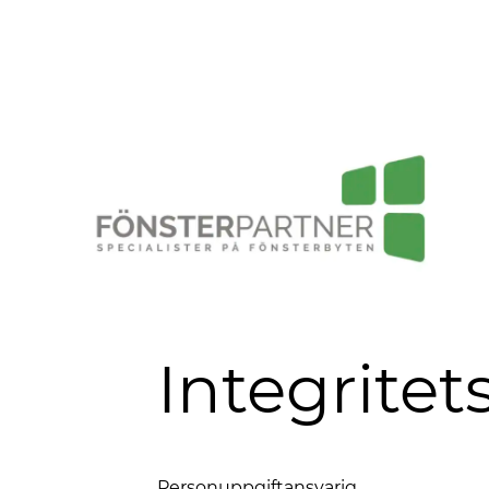
Integritet
Personuppgiftansvarig