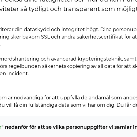
iteter så tydligt och transparent som möjligt
oriterar din dataskydd och integritet högt. Dina perso
ring sker bakom SSL och andra säkerhetscertifikat för att
.
enordshantering och avancerad krypteringsteknik, samt t
 regelbunden säkerhetskopiering av all data för att sk
 en incident.
om är nödvändiga för att uppfylla de ändamål som anges 
 vill få din fullständiga data som vi har om dig. Du får
r
" nedanför för att se vilka personuppgifter vi samlar in