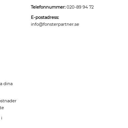
Telefonnummer:
020-89 94 72
E-postadress:
info@fonsterpartner.se
ta dina
stnader
te
 i