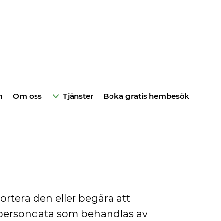
m
Om oss
Tjänster
Boka gratis hembesök
portera den eller begära att
n persondata som behandlas av