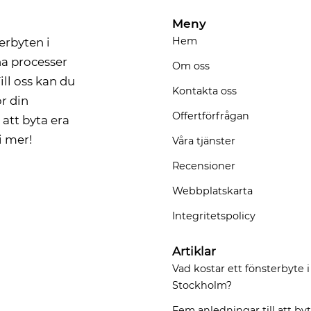
Meny
Hem
erbyten i
na processer
Om oss
ill oss kan du
Kontakta oss
r din
Offertförfrågan
att byta era
i mer!
Våra tjänster
Recensioner
Webbplatskarta
Integritetspolicy
Artiklar
Vad kostar ett fönsterbyte i
Stockholm?
Fem anledningar till att by