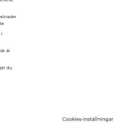
stnader
te
 i
är är
ljer du
Cookies-inställningar