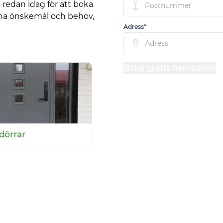
s
redan idag för att boka
dina önskemål och behov,
Adress*
Boka gratis hembesök
sdörrar