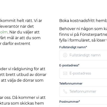
kommit helt rätt. Vi är
Boka kostnadsfritt hembe
sleverantör när det
Behöver ni någon som ka
holm
. När du väljer att
finns vi på Fönsterpartner 
Vårt mål är att du som
fylla i formuläret, så löser
r därför extremt
Fullständigt namn*
E-postadress*
uder vi rådgivning för att
 ett brett utbud av dörrar
att välja de dörrar som
Telefonnummer
ar oss. Då kommer vi att
Postnummer*
faktura som skickas hem