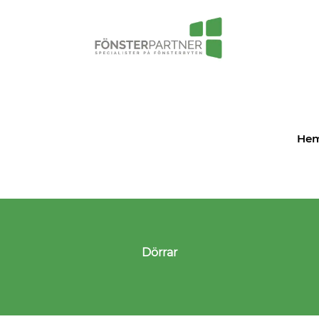
He
Dörrar