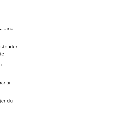
ta dina
stnader
te
 i
är är
ljer du