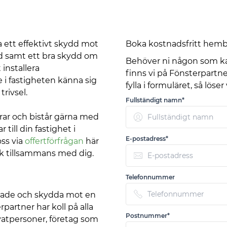
ra ett effektivt skydd mot
Boka kostnadsfritt hembe
ud samt ett bra skydd om
Behöver ni någon som ka
installera
finns vi på Fönsterpartner 
i fastigheten känna sig
fylla i formuläret, så löser
 trivsel.
Fullständigt namn*
rar och bistår gärna med
till din fastighet i
E-postadress*
oss via
offertförfrågan
här
sök tillsammans med dig.
Telefonnummer
assade och skydda mot en
partner har koll på alla
Postnummer*
ivatpersoner, företag som