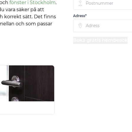
 och
fönster i Stockholm
.
du vara säker på att
Adress*
 korrekt sätt. Det finns
a mellan och som passar
Boka gratis hembesök