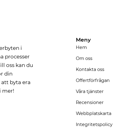
Meny
Hem
erbyten i
na processer
Om oss
ill oss kan du
Kontakta oss
r din
Offertförfrågan
att byta era
i mer!
Våra tjänster
Recensioner
Webbplatskarta
Integritetspolicy